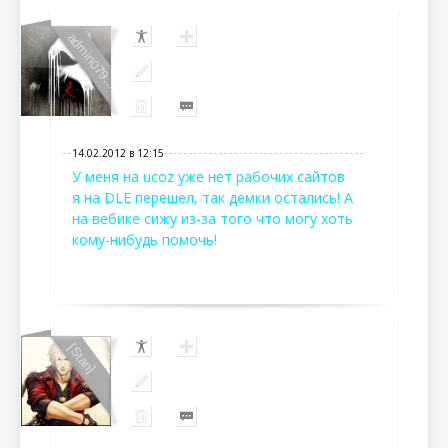
admin079...
14.02.2012 в 12:15
У меня на ucoz уже нет рабочих сайтов
я на DLE перешел, так демки остались! А
на вебике сижу из-за того что могу хоть
кому-нибудь помочь!
[Stan]