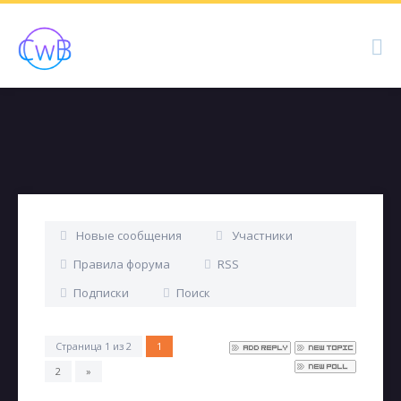
Новые сообщения
Участники
Правила форума
RSS
Подписки
Поиск
Страница
1
из
2
1
2
»