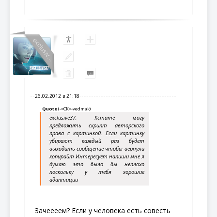
exclusiv...
26.02.2012 в 21:18
Quote
(
-=СК=-vedmak
)
exclusive37, Кстате могу
предложить скрипт авторского
права с картинкой. Если картинку
убирают каждый раз будет
выходить сообщение чтобы вернули
копирайт Интересует напиши мне я
думаю это было бы неплохо
поскольку у тебя хорошие
адаптации
Зачеееем? Если у человека есть совесть